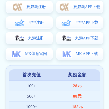
2026-06-24 12:36
49 次阅读
周琦半场表现出色罚球命中率高达六成贡
献十分五篮板正负值十加
在最近的一场比赛中，周琦的表现引起了广泛关注。
他在半场时展现出了出色的竞技状态，罚球命中率高
达六成，贡献了十分和五个篮板，并且正负值达到了
十加。这一系列的数据不仅展示了他在场上的影响
力，也反映出他逐渐成熟的比赛风格。本文将围绕周
琦的表现，从多个方面进行深入分析，探讨其在比赛
中的关键作用及未来的发展潜力。