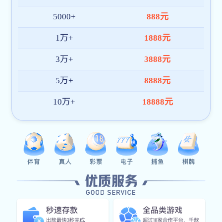
1、罚球命中率分析
周琦在本场比赛中的罚球命中率高达六成，这对于他
的整体表现起到了积极的推动作用。罚球作为篮球比
赛中的重要得分手段，其稳定性往往直接影响到球队
的胜负。在这场比赛中，周琦通过有效的站位和心理
调整，使得自己能够在关键时刻把握住机会。
值得注意的是，罚球命中率并不只是数据上的体现，
它还反映了周琦在训练中的努力和对压力的应对能
力。在过去，他曾因罚球不稳而受到批评，但通过不
断地练习与心理训练，如今已经能够较好地控制自己
的情绪，这无疑是他职业生涯进步的重要标志。
此外，高效的罚球表现也让周琦成为了球队进攻端的
重要支点。在面对严密防守时，他能通过制造犯规来